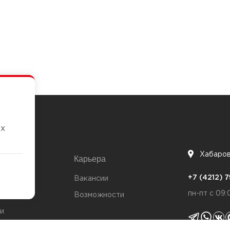
их
Хабаро
Карьера
7
+7 (4212)
та
Вакансии
пн-пт с 09:
Возможности
и
ты