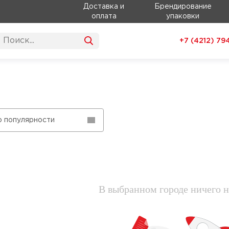
Доставка и
Брендирование
оплата
упаковки
+7 (4212)
79
о популярности
В выбранном городе ничего н