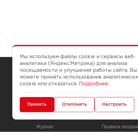
Мы используем файлы cookie и сервисы веб-
аналитики (Яндекс.Метрика) для анализа
посещаемости и улучшения работы сайта. Вы
можете принять использование аналитическ
Чтобы вам легко работалось
cookie или отказаться.
Подробнее
.
О компании
Помощь
Минимальные
Принять
Функциональные/Аналитические
Отклонить
Настроить
История Компании
Доставка и опла
Бонус-клуб
Способы оплаты
Журнал
Правила продаж
Наши марки
Вопросы и отве