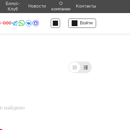
Бонус-
О
Новости
Контакты
Клуб
компании
4-000
Войти
е найдено