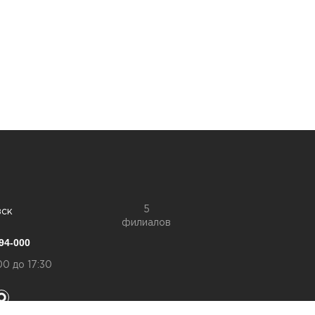
5
вск
филиалов
94-000
00 до 17:30