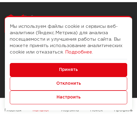
Чтобы вам легко
работалось
Мы используем файлы cookie и сервисы веб-
аналитики (Яндекс.Метрика) для анализа
посещаемости и улучшения работы сайта. Вы
можете принять использование аналитических
О компании
Помощь
cookie или отказаться.
Подробнее
.
История Компании
Доставка и оплата
Минимальные
Бонус-клуб
Принять
Способы оплаты
Функциональные/Аналитические
Журнал
Правила продажи
Отклонить
Наши марки
Вопросы и ответы
Настроить
Брендирование
Служба контроля качества
упаковки
Обмен и возврат
Главная
Каталог
Корзина
Поиск
Профиль
Карьера
Вакансии