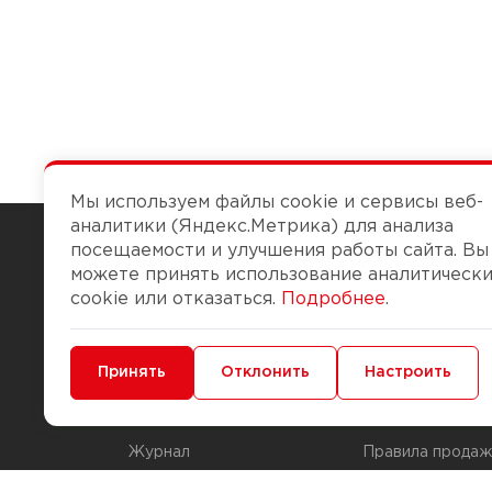
Мы используем файлы cookie и сервисы веб-
аналитики (Яндекс.Метрика) для анализа
посещаемости и улучшения работы сайта. Вы
можете принять использование аналитическ
Чтобы вам легко работалось
cookie или отказаться.
Подробнее
.
О компании
Помощь
Минимальные
Принять
Функциональные/Аналитические
Отклонить
Настроить
История Компании
Доставка и опла
Бонус-клуб
Способы оплаты
Журнал
Правила продаж
Наши марки
Вопросы и отве