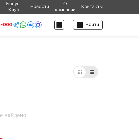
Бонус-
О
Новости
Контакты
Клуб
компании
4-000
Войти
е найдено