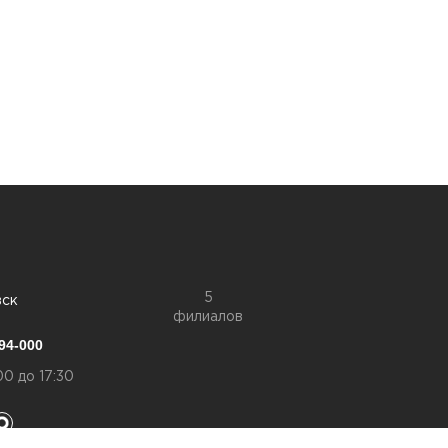
5
вск
филиалов
94-000
00 до 17:30