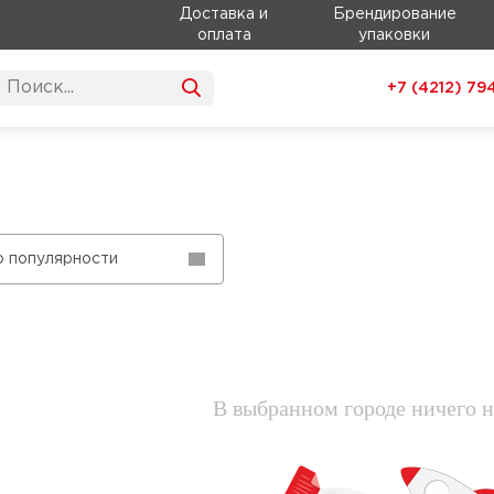
Доставка и
Брендирование
оплата
упаковки
+7 (4212)
79
о популярности
В выбранном городе ничего н