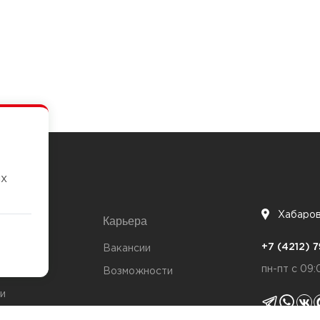
их
Хабаро
Карьера
7
+7 (4212)
та
Вакансии
пн-пт с 09:
Возможности
и
ты