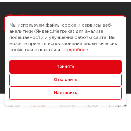
Чтобы вам легко
работалось
Мы используем файлы cookie и сервисы веб-
аналитики (Яндекс.Метрика) для анализа
посещаемости и улучшения работы сайта. Вы
можете принять использование аналитических
О компании
Помощь
cookie или отказаться.
Подробнее
.
История Компании
Доставка и оплата
Минимальные
Бонус-клуб
Принять
Способы оплаты
Функциональные/Аналитические
Журнал
Правила продажи
Отклонить
Наши марки
Вопросы и ответы
Настроить
Брендирование
Служба контроля качества
упаковки
Обмен и возврат
Главная
Каталог
Корзина
Поиск
Профиль
Карьера
Вакансии