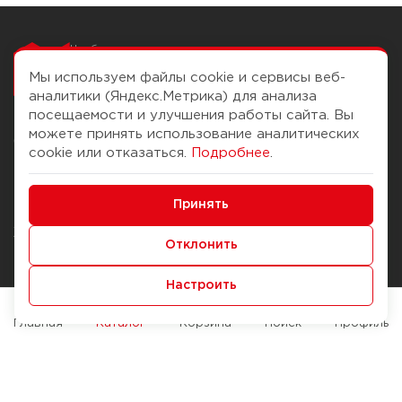
Чтобы вам легко
работалось
Мы используем файлы cookie и сервисы веб-
аналитики (Яндекс.Метрика) для анализа
посещаемости и улучшения работы сайта. Вы
можете принять использование аналитических
О компании
Помощь
cookie или отказаться.
Подробнее
.
История Компании
Доставка и оплата
Минимальные
Бонус-клуб
Принять
Способы оплаты
Функциональные/Аналитические
Журнал
Правила продажи
Отклонить
Наши марки
Вопросы и ответы
Настроить
Брендирование
Служба контроля качества
упаковки
Обмен и возврат
Главная
Каталог
Корзина
Поиск
Профиль
Карьера
Вакансии