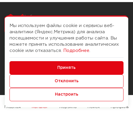
Чтобы вам легко
работалось
Мы используем файлы cookie и сервисы веб-
аналитики (Яндекс.Метрика) для анализа
посещаемости и улучшения работы сайта. Вы
можете принять использование аналитических
О компании
Помощь
cookie или отказаться.
Подробнее
.
История Компании
Доставка и оплата
Минимальные
Бонус-клуб
Принять
Способы оплаты
Функциональные/Аналитические
Журнал
Правила продажи
Отклонить
Наши марки
Вопросы и ответы
Настроить
Брендирование
Служба контроля качества
упаковки
Обмен и возврат
Главная
Каталог
Корзина
Поиск
Профиль
Карьера
Вакансии