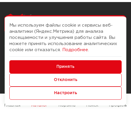
Чтобы вам легко
работалось
Мы используем файлы cookie и сервисы веб-
аналитики (Яндекс.Метрика) для анализа
посещаемости и улучшения работы сайта. Вы
можете принять использование аналитических
О компании
Помощь
cookie или отказаться.
Подробнее
.
История Компании
Доставка и оплата
Минимальные
Бонус-клуб
Принять
Способы оплаты
Функциональные/Аналитические
Журнал
Правила продажи
Отклонить
Наши марки
Вопросы и ответы
Настроить
Брендирование
Служба контроля качества
упаковки
Обмен и возврат
Главная
Каталог
Корзина
Поиск
Профиль
Карьера
Вакансии