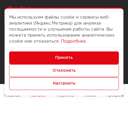
Чтобы вам легко
работалось
Мы используем файлы cookie и сервисы веб-
аналитики (Яндекс.Метрика) для анализа
посещаемости и улучшения работы сайта. Вы
можете принять использование аналитических
О компании
Помощь
cookie или отказаться.
Подробнее
.
История Компании
Доставка и оплата
Минимальные
Бонус-клуб
Принять
Способы оплаты
Функциональные/Аналитические
Журнал
Правила продажи
Отклонить
Наши марки
Вопросы и ответы
Настроить
Брендирование
Служба контроля качества
упаковки
Обмен и возврат
Главная
Каталог
Корзина
Поиск
Профиль
Карьера
Вакансии
Возможности