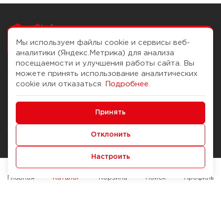
Чтобы вам легко
работалось
Мы используем файлы cookie и сервисы веб-
аналитики (Яндекс.Метрика) для анализа
посещаемости и улучшения работы сайта. Вы
можете принять использование аналитических
О компании
Помощь
cookie или отказаться.
Подробнее
.
История Компании
Доставка и оплата
Минимальные
Бонус-клуб
Принять
Способы оплаты
Функциональные/Аналитические
Журнал
Правила продажи
Отклонить
Наши марки
Вопросы и ответы
Настроить
Брендирование
Служба контроля качества
упаковки
Обмен и возврат
Главная
Каталог
Корзина
Поиск
Профиль
Карьера
Вакансии