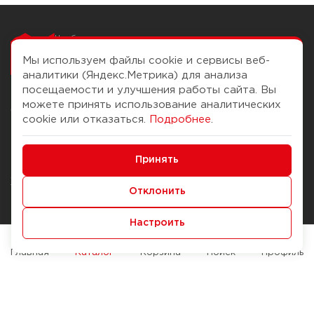
Чтобы вам легко
работалось
Мы используем файлы cookie и сервисы веб-
аналитики (Яндекс.Метрика) для анализа
посещаемости и улучшения работы сайта. Вы
можете принять использование аналитических
О компании
Помощь
cookie или отказаться.
Подробнее
.
История Компании
Доставка и оплата
Минимальные
Бонус-клуб
Принять
Способы оплаты
Функциональные/Аналитические
Журнал
Правила продажи
Отклонить
Наши марки
Вопросы и ответы
Настроить
Брендирование
Служба контроля качества
упаковки
Обмен и возврат
Главная
Каталог
Корзина
Поиск
Профиль
Карьера
Вакансии