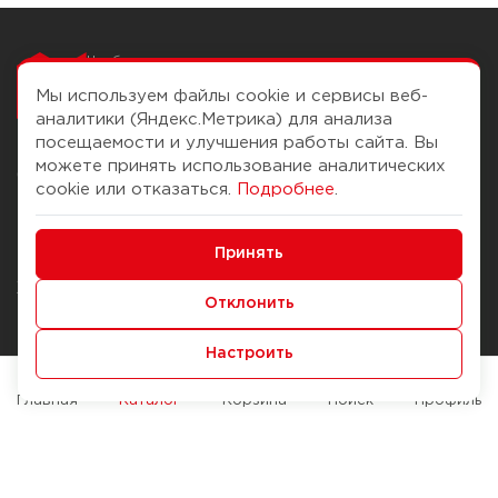
Чтобы вам легко
работалось
Мы используем файлы cookie и сервисы веб-
аналитики (Яндекс.Метрика) для анализа
посещаемости и улучшения работы сайта. Вы
можете принять использование аналитических
О компании
Помощь
cookie или отказаться.
Подробнее
.
История Компании
Доставка и оплата
Минимальные
Бонус-клуб
Принять
Способы оплаты
Функциональные/Аналитические
Журнал
Правила продажи
Отклонить
Наши марки
Вопросы и ответы
Настроить
Брендирование
Служба контроля качества
упаковки
Обмен и возврат
Главная
Каталог
Корзина
Поиск
Профиль
Карьера
Вакансии