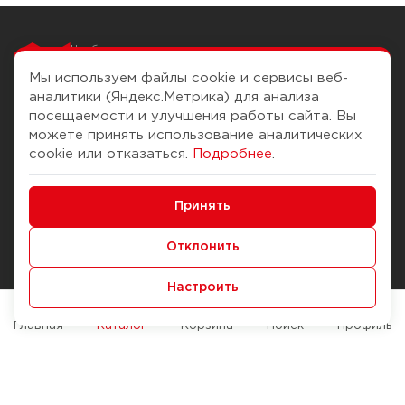
Чтобы вам легко
работалось
Мы используем файлы cookie и сервисы веб-
аналитики (Яндекс.Метрика) для анализа
посещаемости и улучшения работы сайта. Вы
можете принять использование аналитических
О компании
Помощь
cookie или отказаться.
Подробнее
.
История Компании
Доставка и оплата
Минимальные
Бонус-клуб
Принять
Способы оплаты
Функциональные/Аналитические
Журнал
Правила продажи
Отклонить
Наши марки
Вопросы и ответы
Настроить
Брендирование
Служба контроля качества
упаковки
Обмен и возврат
Главная
Каталог
Корзина
Поиск
Профиль
Карьера
Вакансии