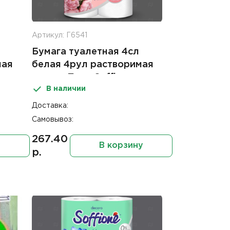
Артикул: Г6541
Бумага туалетная 4сл
мая
белая 4рул растворимая
o
втулка Пион Soffione
В наличии
imperial
Доставка:
Самовывоз:
267.40
у
В корзину
р.