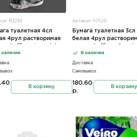
кул: Я3230
Артикул: Ч7520
ага туалетная 4сл
Бумага туалетная 3сл
ая 4рул растворимая
белая 4рул раствори
ка Soffione Imperial
втулка Soffione Premi
 наличии
В наличии
e Ideale
авка:
Доставка:
вывоз:
Самовывоз:
.40
180.60
В корзину
В корзин
р.