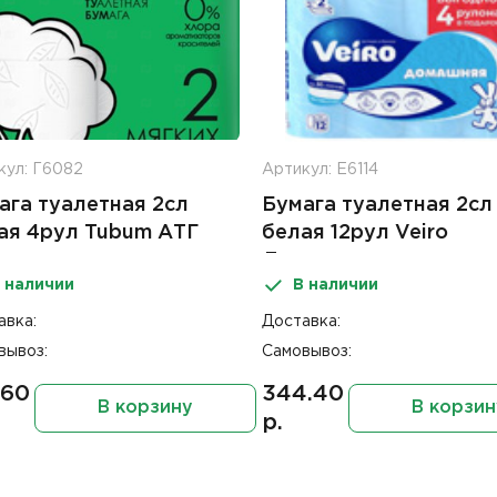
кул: Г6082
Артикул: Е6114
ага туалетная 2сл
Бумага туалетная 2cл
ая 4рул Tubum АТГ
белая 12рул Veiro
Домашняя
 наличии
В наличии
авка:
Доставка:
вывоз:
Самовывоз:
.60
344.40
В корзину
В корзин
р.