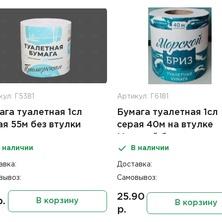
ул: Г5381
Артикул: Г6181
ага туалетная 1сл
Бумага туалетная 1сл
ая 55м без втулки
серая 40м на втулке
морская
Морской бриз
 наличии
В наличии
авка:
Доставка:
вывоз:
Самовывоз:
25.90
р.
В корзину
В корзину
р.