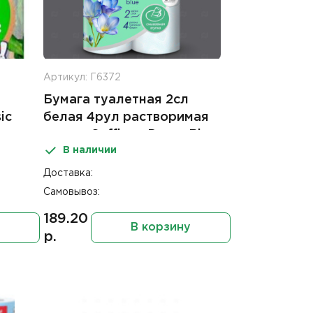
Артикул: Г6372
Бумага туалетная 2сл
ic
белая 4рул растворимая
втулка Soffione Decor Blue
В наличии
Доставка:
Самовывоз:
189.20
В корзину
р.