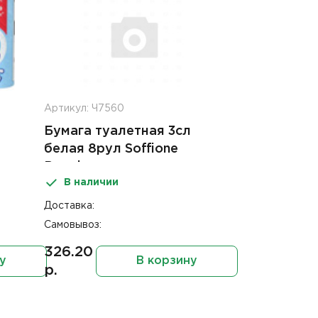
Артикул: Ч7560
Бумага туалетная 3сл
белая 8рул Soffione
Premio растворимая
В наличии
втулка
Доставка:
Самовывоз:
326.20
у
В корзину
р.