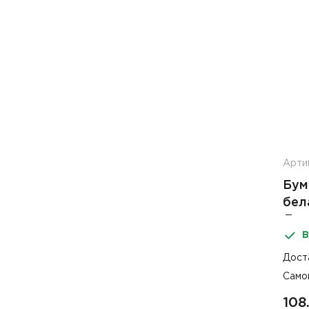
Арти
Бум
бел
Дом
В
Дост
Само
108