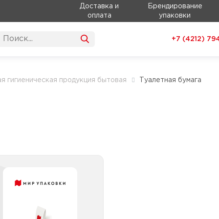
Доставка и
Брендирование
оплата
упаковки
+7 (4212)
79
я гигиеническая продукция бытовая
Туалетная бумага
Туалетная бумага
влажная
Туалетная бумага влажная
без клапана