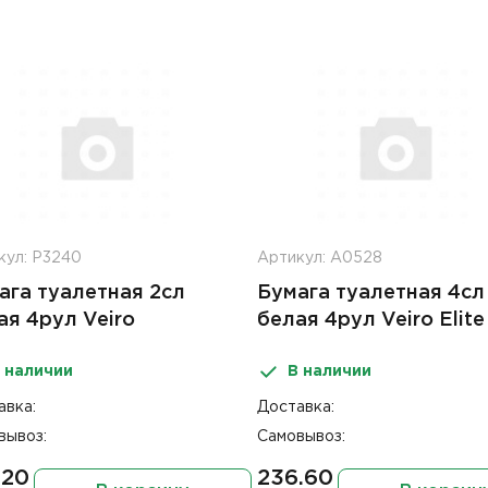
кул: Р3240
Артикул: А0528
ага туалетная 2сл
Бумага туалетная 4сл
ая 4рул Veiro
белая 4рул Veiro Elite
ашняя
 наличии
В наличии
авка:
Доставка:
вывоз:
Самовывоз:
.20
236.60