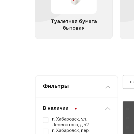
Туалетная бумага бытовая 2
Ту
слоя
Туалетная бумага бытовая 3
слоя
Туалетная бумага
Туалетная бумага бытовая 4
бытовая
Все категории
слоя
Туалетная бумага бытовая 5
слоев
Туалетная бумага бытовая с
логотипом
п
Фильтры
В наличии
г. Хабаровск, ул.
Лермонтова, д.52
г. Хабаровск, пер.