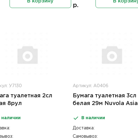
В корзину
В корзин
р.
кул: У7130
Артикул: А0406
ага туалетная 2сл
Бумага туалетная 3сл
ая 8рул
белая 29м Nuvola Asia
трорастворимая
 наличии
В наличии
lus/Торк премиум 23м
авка:
Доставка:
вывоз:
Самовывоз: