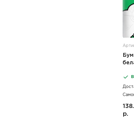
Арти
Бум
бел
В
Дост
Само
138
р.