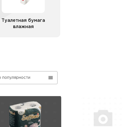
алетная бумага влажная с
клапаном
Туалетная бумага
влажная
Все категории
о популярности