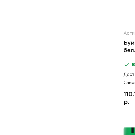
Арти
Бум
бел
вту
В
Дост
Само
110.
р.