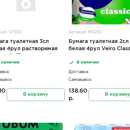
кул: Ч7530
Артикул: М4260
ага туалетная 3сл
Бумага туалетная 2сл
ая 4рул растворимая
белая 4рул Veiro Class
лка Soffione Lavender
 наличии
В наличии
авка:
Доставка:
вывоз:
Самовывоз:
10
138.60
В корзину
В корзину
р.