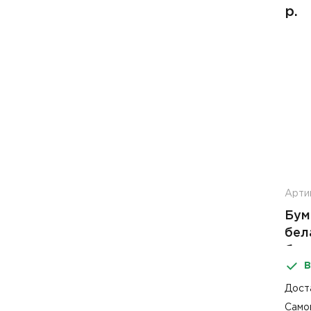
р.
Арти
Бум
бел
быс
В
Tel
ТР4
Дост
Само