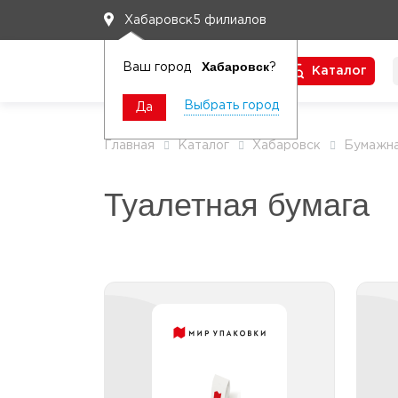
5 филиалов
Хабаровск
Хабаровск
Ваш город
?
Каталог
Чтобы вам легко работалось
Выбрать город
Да
Главная
Каталог
Хабаровск
Бумажна
Туалетная бумага
Туалетная бумага
бытовая
Туалетная бумага бытовая 1
слой