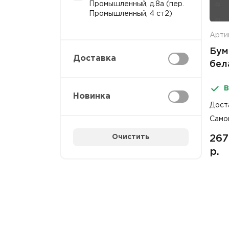
Промышленный, д.8а (пер.
Промышленный, 4 ст2)
Арти
Бум
Доставка
бел
втул
В
Fior
Новинка
Дост
Само
Очистить
267
р.