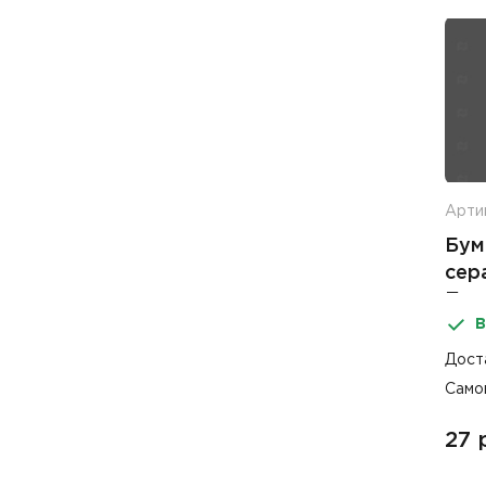
Артик
Бум
сер
При
В
Дост
Само
27 