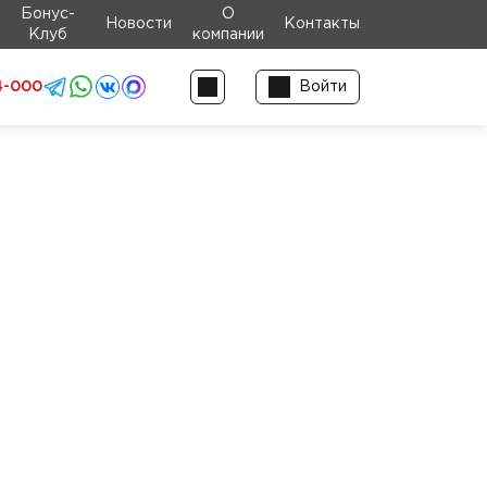
Бонус-
О
Новости
Контакты
Клуб
компании
4-000
Войти