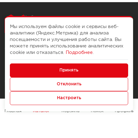
Чтобы вам легко
работалось
Мы используем файлы cookie и сервисы веб-
аналитики (Яндекс.Метрика) для анализа
посещаемости и улучшения работы сайта. Вы
можете принять использование аналитических
О компании
Помощь
cookie или отказаться.
Подробнее
.
История Компании
Доставка и оплата
Минимальные
Бонус-клуб
Принять
Способы оплаты
Функциональные/Аналитические
Журнал
Правила продажи
Отклонить
Наши марки
Вопросы и ответы
Настроить
Брендирование
Служба контроля качества
упаковки
Обмен и возврат
Главная
Каталог
Корзина
Поиск
Профиль
Карьера
Вакансии