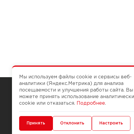
Мы используем файлы cookie и сервисы веб-
аналитики (Яндекс.Метрика) для анализа
посещаемости и улучшения работы сайта. Вы
можете принять использование аналитическ
Чтобы вам легко работалось
cookie или отказаться.
Подробнее
.
О компании
Помощь
Минимальные
Принять
Функциональные/Аналитические
Отклонить
Настроить
История Компании
Доставка и опла