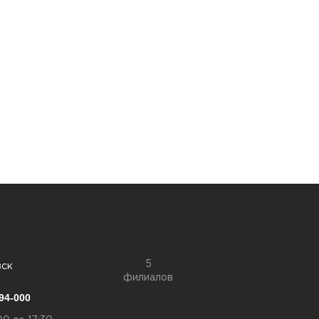
5
вск
филиалов
94-000