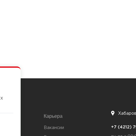
их
Хабаро
Карьера
7
+7 (4212)
та
Вакансии