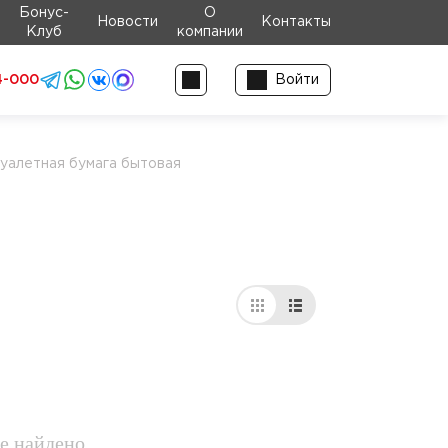
Бонус-
О
Новости
Контакты
Клуб
компании
4-000
Войти
уалетная бумага бытовая
е найдено