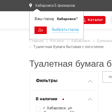
5 филиалов
Хабаровск
Хабаровск
Ваш город
?
Каталог
Чтобы вам легко работалось
Выбрать город
Да
Главная
Каталог
Хабаровск
Бумажна
Туалетная бумага бытовая с логотипом
Туалетная бумага б
п
Фильтры
В наличии
г. Хабаровск, ул.