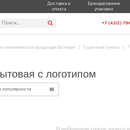
Доставка и
Брендирование
оплата
упаковки
+7 (4212)
79
я гигиеническая продукция бытовая
Туалетная бумага
Т
ытовая с логотипом
о популярности
В выбранном городе ничего н