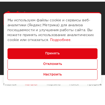
Чтобы вам легко
работалось
Мы используем файлы cookie и сервисы веб-
аналитики (Яндекс.Метрика) для анализа
посещаемости и улучшения работы сайта. Вы
можете принять использование аналитических
О компании
Помощь
cookie или отказаться.
Подробнее
.
История Компании
Доставка и оплата
Минимальные
Бонус-клуб
Принять
Способы оплаты
Функциональные/Аналитические
Журнал
Правила продажи
Отклонить
Наши марки
Вопросы и ответы
Настроить
Брендирование
Служба контроля качества
упаковки
Обмен и возврат
Главная
Каталог
Корзина
Поиск
Профиль
Карьера
Вакансии