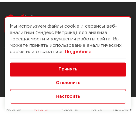
Чтобы вам легко
работалось
Мы используем файлы cookie и сервисы веб-
аналитики (Яндекс.Метрика) для анализа
посещаемости и улучшения работы сайта. Вы
можете принять использование аналитических
О компании
Помощь
cookie или отказаться.
Подробнее
.
История Компании
Доставка и оплата
Минимальные
Бонус-клуб
Принять
Способы оплаты
Функциональные/Аналитические
Журнал
Правила продажи
Отклонить
Наши марки
Вопросы и ответы
Настроить
Брендирование
Служба контроля качества
упаковки
Обмен и возврат
Главная
Каталог
Корзина
Поиск
Профиль
Карьера
Вакансии