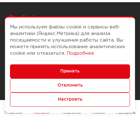
Чтобы вам легко
работалось
Мы используем файлы cookie и сервисы веб-
аналитики (Яндекс.Метрика) для анализа
посещаемости и улучшения работы сайта. Вы
можете принять использование аналитических
О компании
Помощь
cookie или отказаться.
Подробнее
.
История Компании
Доставка и оплата
Минимальные
Бонус-клуб
Принять
Способы оплаты
Функциональные/Аналитические
Журнал
Правила продажи
Отклонить
Наши марки
Вопросы и ответы
Настроить
Брендирование
Служба контроля качества
упаковки
Обмен и возврат
Главная
Каталог
Корзина
Поиск
Профиль
Карьера
Вакансии