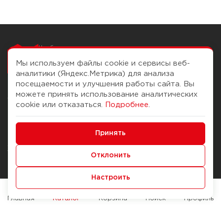
Чтобы вам легко
работалось
Мы используем файлы cookie и сервисы веб-
аналитики (Яндекс.Метрика) для анализа
посещаемости и улучшения работы сайта. Вы
можете принять использование аналитических
О компании
Помощь
cookie или отказаться.
Подробнее
.
История Компании
Доставка и оплата
Минимальные
Бонус-клуб
Принять
Способы оплаты
Функциональные/Аналитические
Журнал
Правила продажи
Отклонить
Наши марки
Вопросы и ответы
Настроить
Брендирование
Служба контроля качества
упаковки
Обмен и возврат
Главная
Каталог
Корзина
Поиск
Профиль
Карьера