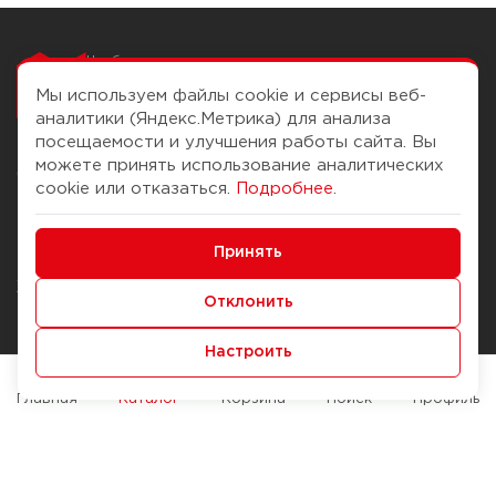
Чтобы вам легко
работалось
Мы используем файлы cookie и сервисы веб-
аналитики (Яндекс.Метрика) для анализа
посещаемости и улучшения работы сайта. Вы
можете принять использование аналитических
О компании
Помощь
cookie или отказаться.
Подробнее
.
История Компании
Доставка и оплата
Минимальные
Бонус-клуб
Принять
Способы оплаты
Функциональные/Аналитические
Журнал
Правила продажи
Отклонить
Наши марки
Вопросы и ответы
Настроить
Брендирование
Служба контроля качества
упаковки
Обмен и возврат
Главная
Каталог
Корзина
Поиск
Профиль
Карьера
Вакансии