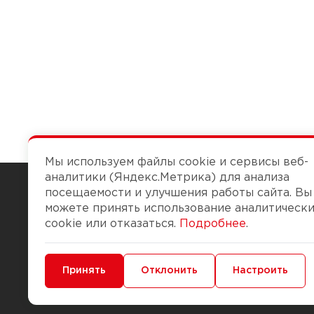
Мы используем файлы cookie и сервисы веб-
аналитики (Яндекс.Метрика) для анализа
посещаемости и улучшения работы сайта. Вы
можете принять использование аналитическ
Чтобы вам легко работалось
cookie или отказаться.
Подробнее
.
О компании
Помощь
Минимальные
Принять
Функциональные/Аналитические
Отклонить
Настроить
История Компании
Доставка и опла
Бонус-клуб
Способы оплаты