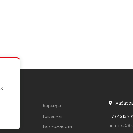
их
Хабаро
Карьера
7
+7 (4212)
та
Вакансии
пн-пт с 09:
Возможности