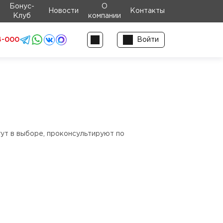
Бонус-
О
Новости
Контакты
Клуб
компании
4-000
Войти
гут в выборе, проконсультируют по