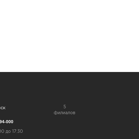
5
вск
филиалов
94-000
00 до 17:30