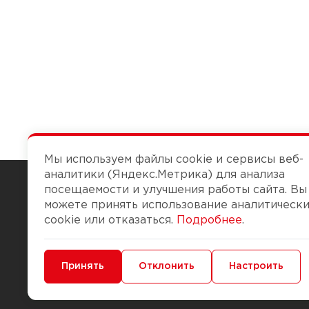
Мы используем файлы cookie и сервисы веб-
аналитики (Яндекс.Метрика) для анализа
посещаемости и улучшения работы сайта. Вы
можете принять использование аналитическ
Чтобы вам легко работалось
cookie или отказаться.
Подробнее
.
О компании
Помощь
Минимальные
Принять
Функциональные/Аналитические
Отклонить
Настроить
История Компании
Доставка и опла
Бонус-клуб
Способы оплаты