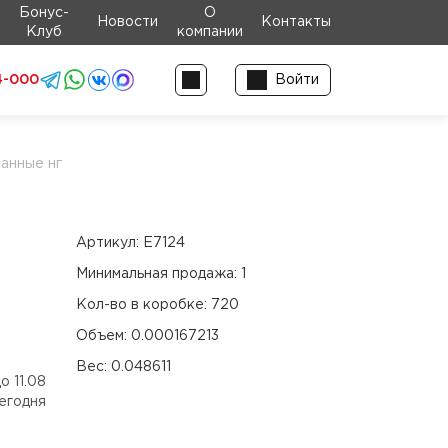
Бонус-
О
Новости
Контакты
Клуб
компании
4-000
Войти
анные нг
Артикул:
Е7124
Минимальная продажа:
1
Кол-во в коробке:
720
Объем:
0.000167213
Вес:
0.048611
о 11.08
егодня