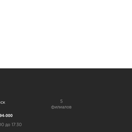
5
вск
филиалов
94-000
00 до 17:30