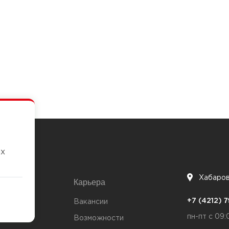
их
Хабаро
Карьера
7
+7 (4212)
та
Вакансии
пн-пт с 09:
Возможности