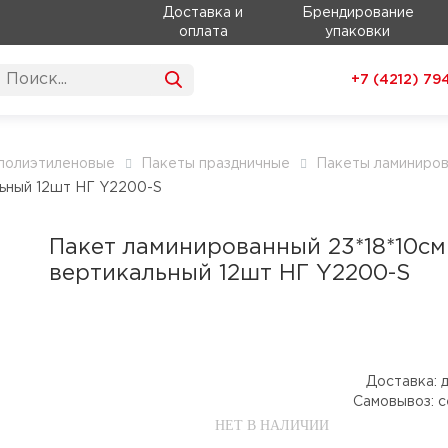
Доставка и
Брендирование
оплата
упаковки
+7 (4212)
79
полиэтиленовые
Пакеты праздничные
Пакеты ламиниров
льный 12шт НГ Y2200-S
Пакет ламинированный 23*18*10см
вертикальный 12шт НГ Y2200-S
Доставка:
д
Самовывоз:
с
НЕТ В НАЛИЧИИ