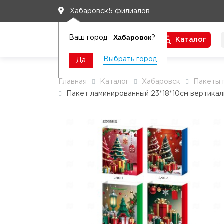
5 филиалов
Хабаровск
Хабаровск
Ваш город
?
Каталог
Чтобы вам легко работалось
Выбрать город
Да
Главная
Каталог
Хабаровск
Пакеты 
Пакет ламинированный 23*18*10см вертика