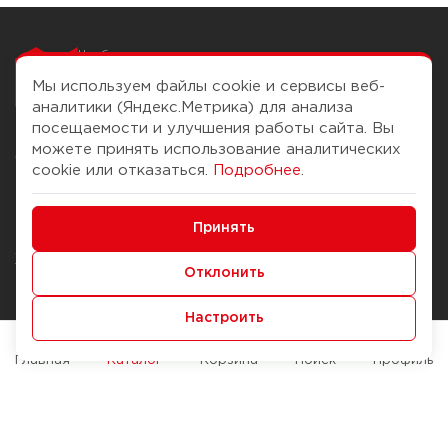
Чтобы вам легко
работалось
Мы используем файлы cookie и сервисы веб-
аналитики (Яндекс.Метрика) для анализа
посещаемости и улучшения работы сайта. Вы
можете принять использование аналитических
О компании
Помощь
cookie или отказаться.
Подробнее
.
История Компании
Доставка и оплата
Минимальные
Бонус-клуб
Принять
Способы оплаты
Функциональные/Аналитические
Журнал
Правила продажи
Отклонить
Наши марки
Вопросы и ответы
Настроить
Брендирование
Служба контроля качества
упаковки
Обмен и возврат
Главная
Каталог
Корзина
Поиск
Профиль
Карьера
Вакансии