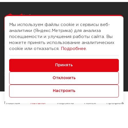
Чтобы вам легко
работалось
Мы используем файлы cookie и сервисы веб-
аналитики (Яндекс.Метрика) для анализа
посещаемости и улучшения работы сайта. Вы
можете принять использование аналитических
О компании
Помощь
cookie или отказаться.
Подробнее
.
История Компании
Доставка и оплата
Минимальные
Бонус-клуб
Принять
Способы оплаты
Функциональные/Аналитические
Журнал
Правила продажи
Отклонить
Наши марки
Вопросы и ответы
Настроить
Брендирование
Служба контроля качества
упаковки
Обмен и возврат
Главная
Каталог
Корзина
Поиск
Профиль
Карьера
Вакансии