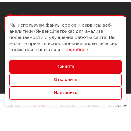
Чтобы вам легко
работалось
Мы используем файлы cookie и сервисы веб-
аналитики (Яндекс.Метрика) для анализа
посещаемости и улучшения работы сайта. Вы
можете принять использование аналитических
О компании
Помощь
cookie или отказаться.
Подробнее
.
История Компании
Доставка и оплата
Минимальные
Бонус-клуб
Принять
Способы оплаты
Функциональные/Аналитические
Журнал
Правила продажи
Отклонить
Наши марки
Вопросы и ответы
Настроить
Брендирование
Служба контроля качества
упаковки
Обмен и возврат
Главная
Каталог
Корзина
Поиск
Профиль
Карьера
Вакансии