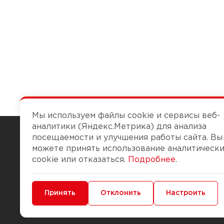
Мы используем файлы cookie и сервисы веб-
аналитики (Яндекс.Метрика) для анализа
посещаемости и улучшения работы сайта. Вы
можете принять использование аналитическ
Чтобы вам легко работалось
cookie или отказаться.
Подробнее
.
О компании
Помощь
Минимальные
Принять
Функциональные/Аналитические
Отклонить
Настроить
История Компании
Доставка и опла
Бонус-клуб
Способы оплаты