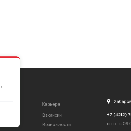
их
Хабаро
Карьера
7
+7 (4212)
та
Вакансии
пн-пт с 09:
Возможности