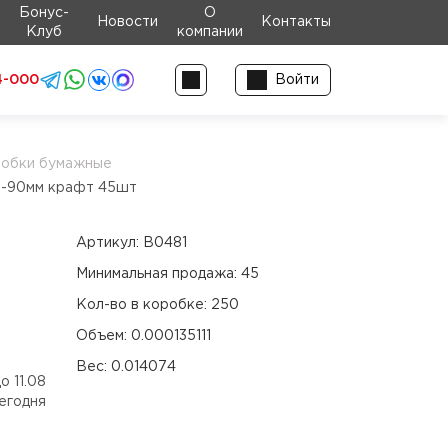
Бонус-
О
Новости
Контакты
Клуб
компании
4-000
Войти
робки бумажные
h-90мм крафт 45шт
Артикул:
В0481
Минимальная продажа:
45
Кол-во в коробке:
250
Объем:
0.000135111
Вес:
0.014074
о 11.08
егодня