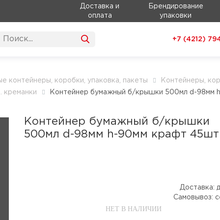
Доставка и
Брендирование
оплата
упаковки
+7 (4212)
79
е контейнеры, коробки, упаковка, пакеты
Контейнеры, ко
. креманки
Контейнер бумажный б/крышки 500мл d-98мм 
Контейнер бумажный б/крышки
500мл d-98мм h-90мм крафт 45шт
Доставка:
д
Самовывоз:
с
НЕТ В НАЛИЧИИ