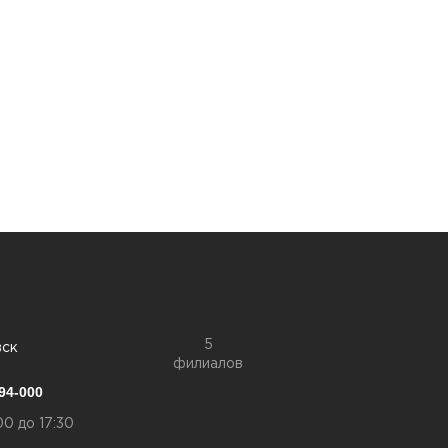
5
вск
филиалов
94-000
00 до 17:30