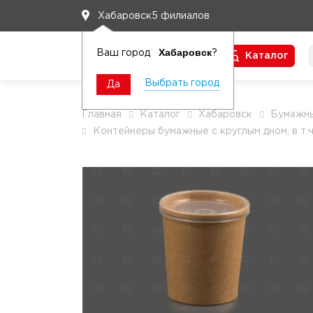
5 филиалов
Хабаровск
Хабаровск
Ваш город
?
Каталог
Чтобы вам легко работалось
Выбрать город
Да
Главная
Каталог
Хабаровск
Бумажны
Контейнеры бумажные с круглым дном, в т.ч