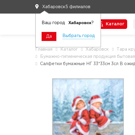
5 филиалов
Хабаровск
Хабаровск
Ваш город
?
Каталог
Чтобы вам легко работалось
Выбрать город
Да
Главная
Каталог
Хабаровск
Тара кр
Бумажно-гигиеническая продукция бытовая
Салфетки бумажные НГ 33*33см 3сл В ожид