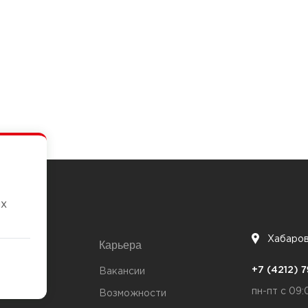
их
Хабаро
Карьера
7
+7 (4212)
та
Вакансии
пн-пт с 09:
Возможности