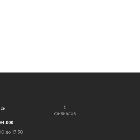
5
вск
филиалов
94-000
00 до 17:30