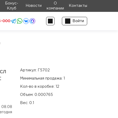
Бонус-
О
Новости
Контакты
Клуб
компании
4-000
Войти
я
Артикул:
Г5702
сл
t
Минимальная продажа:
1
Кол-во в коробке:
12
Объем:
0.000765
Вес:
0.1
 08.08
егодня