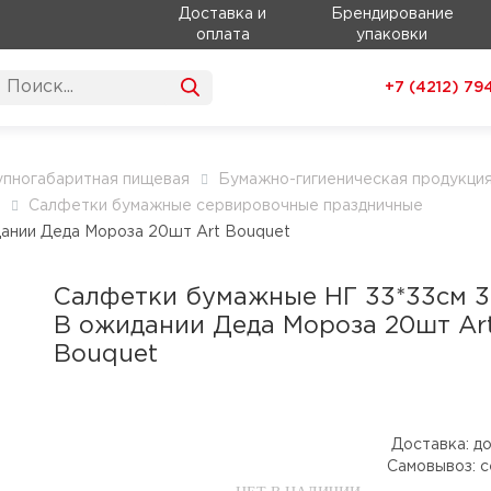
Доставка и
Брендирование
оплата
упаковки
+7 (4212)
79
упногабаритная пищевая
Бумажно-гигиеническая продукци
Салфетки бумажные сервировочные праздничные
ании Деда Мороза 20шт Art Bouquet
Салфетки бумажные НГ 33*33см 3
В ожидании Деда Мороза 20шт Ar
Bouquet
Доставка:
до
Самовывоз:
с