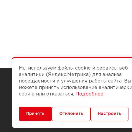
Мы используем файлы cookie и сервисы веб-
аналитики (Яндекс.Метрика) для анализа
посещаемости и улучшения работы сайта. Вы
можете принять использование аналитическ
Чтобы вам легко работалось
cookie или отказаться.
Подробнее
.
О компании
Помощь
Минимальные
Принять
Функциональные/Аналитические
Отклонить
Настроить
История Компании
Доставка и опла
Бонус-клуб
Способы оплаты