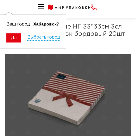
Салфетки бумажные сервировочные праздничные
Хабаровск
Ваш город
?
Салфетки бумажные НГ 33*33см 3сл
Новогодний подарок бордовый 20шт
Выбрать город
Да
Art Bouquet Origina