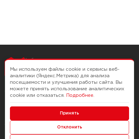
Чтобы вам легко
работалось
Мы используем файлы cookie и сервисы веб-
аналитики (Яндекс.Метрика) для анализа
посещаемости и улучшения работы сайта. Вы
можете принять использование аналитических
О компании
Помощь
cookie или отказаться.
Подробнее
.
История Компании
Доставка и оплата
Минимальные
Бонус-клуб
Принять
Способы оплаты
Функциональные/Аналитические
Журнал
Правила продажи
Отклонить
Наши марки
Вопросы и ответы